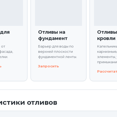
 для
Отливы на
Отливы
фундамент
кровли
 от
Барьер для воды по
Капельники
фасада,
верхней плоскости
карнизные
елки.
фундаментной ленты.
элементы,
примыкани
ь
Запросить
Рассчита
истики отливов