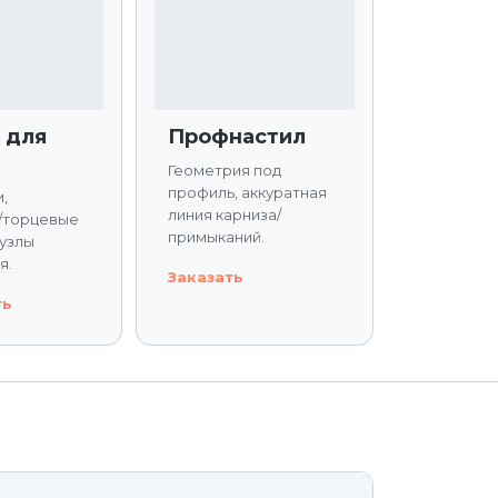
 для
Профнастил
Геометрия под
профиль, аккуратная
,
линия карниза/
/торцевые
примыканий.
 узлы
я.
Заказать
ть