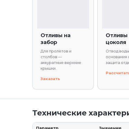
Отливы на
Отливы
забор
цоколя
Для пролётов и
Отвод воды
столбов —
основания 
аккуратные верхние
защита отд
крышки.
Рассчитат
Заказать
Технические характер
Параметр
Значение