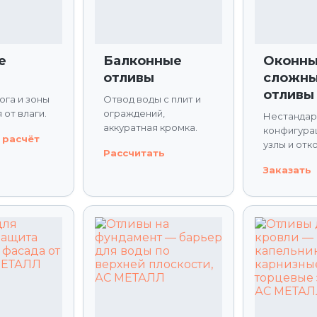
е
Балконные
Оконн
отливы
сложн
отливы
ога и зоны
Отвод воды с плит и
 от влаги.
ограждений,
Нестанда
аккуратная кромка.
конфигура
 расчёт
узлы и отк
Рассчитать
Заказать