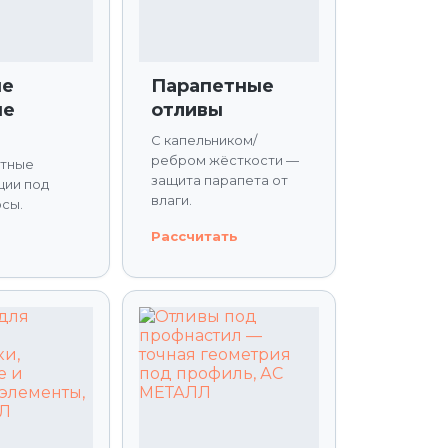
ые
Парапетные
ые
отливы
С капельником/
ребром жёсткости —
ртные
защита парапета от
ции под
влаги.
осы.
Рассчитать