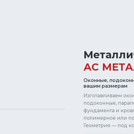
Металли
АС МЕТ
Оконные, подоконн
вашим размерам
Изготавливаем око
подоконные, парап
фундамента и кров
полимерное или по
Геометрия — под ко